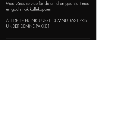
Med våres service får du alltid en god start med
en god smak kaffekoppen
ALT DETTE ER INKLUDERT I 3 MND. FAST PRIS
UNDER DENNE PAKKE1
Kontaktinformasjon
90232206
kaffemaskkinservice@gmail.com
Birkeveien 2, 5093 Bergen, Norway
Kaffemaskin service