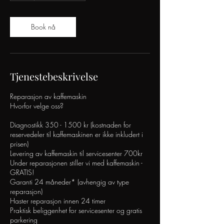
Book nå
Tjenestebeskrivelse
Reparasjon av kaffemaskin
Hvorfor velge oss?
Diagnostikk 350 - 1500 kr (kostnaden for
reservedeler til kaffemaskinen er ikke inkludert i
prisen)
Levering av kaffemaskin til servicesenter 700kr
Under reparasjonen stiller vi med kaffemaskin -
GRATIS!
Garanti 24 måneder* (avhengig av type
reparasjon)
Haster reparasjon innen 24 timer
Praktisk beliggenhet for servicesenter og gratis
parkering